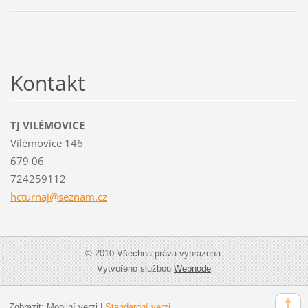
Kontakt
TJ VILÉMOVICE
Vilémovice 146
679 06
724259112
hcturnaj
@seznam.
cz
© 2010 Všechna práva vyhrazena.
Vytvořeno službou
Webnode
Zobrazit:
Mobilní verzi
|
Standardní verzi