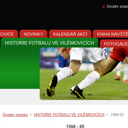
Úvodní strá
MOVICE
NOVINKY
KALENDÁŘ AKCÍ
KNIHA NÁVŠT
HISTORIE FOTBALU VE VILÉMOVICÍCH
FOTOGALE
Úvodní stránka
>
HISTORIE FOTBALU VE VILÉMOVICÍCH
>
1988-92