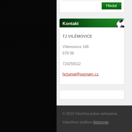
Kontakt
TJ VILÉMOVICE
Vilémovice 146
679 06
724259112
hcturnaj
@seznam.
cz
© 2010 Všechna práva vyhrazena.
Vytvořeno službou
Webnode