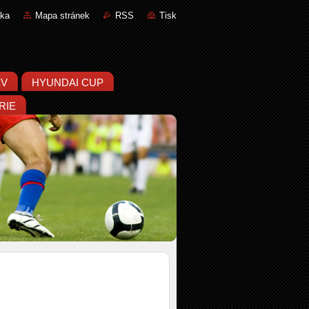
nka
Mapa stránek
RSS
Tisk
ĚV
HYUNDAI CUP
RIE