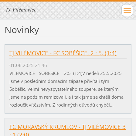
TJ Vilémovice
Novinky
TJ VILÉMOVICE - FC SOBĚŠICE. 2 : 5. (1:4)
01.06.2025 21:46
VILÉMOVICE - SOBĚŠICE 2:5 (1:4)V neděli 25.5.2025
jsme v posledním domácím zápase přivítali tým
Soběšic, velmi nevyzpytatelného soupeře, se kterým
jsme na podzim remizovali, a i tak jsme se chtěli doma
rozloučit vítězstvím. Z rodinných důvodů chyběl...
FC MORAVSKÝ KRUMLOV - TJ VILÉMOVICE 3
: 1 (2:0)