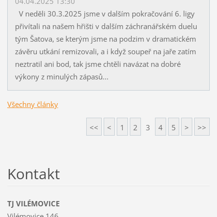
04.04.2025 13:30
V neděli 30.3.2025 jsme v dalším pokračování 6. ligy
přivítali na našem hřišti v dalším záchranářském duelu
tým Šatova, se kterým jsme na podzim v dramatickém
závěru utkání remizovali, a i když soupeř na jaře zatím
neztratil ani bod, tak jsme chtěli navázat na dobré
výkony z minulých zápasů...
Všechny články
<<
<
1
2
3
4
5
>
>>
Kontakt
TJ VILÉMOVICE
Vilémovice 146