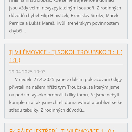
jsou vždy velmi nevyzpytatelnými soupeři. Z rodinných
důvodů chyběl Filip Hlaváček, Branislav Široký, Marek
Pernica a Lukáš Mareš. Kvůli trenérským povinnostem
chyběl...
TJ VILÉMOVICE - TJ SOKOL TROUBSKO 3 : 1 (
1:1 )
29.04.2025 10:03
V neděli 27.4.2025 jsme v dalším pokračování 6.ligy
přivítali na našem hřišti tým Troubska ,se kterým jsme
na podzim vysoko prohráli i díky tomu, že jsme nebyli
kompletní a tak jsme chtěli doma vyhrát a přiblížit se ke
středu tabulky. Z rodinných důvodů...
FK RÁJEC-JESTŘEBÍ - TJ VILÉMOVICE 1 : 0 (