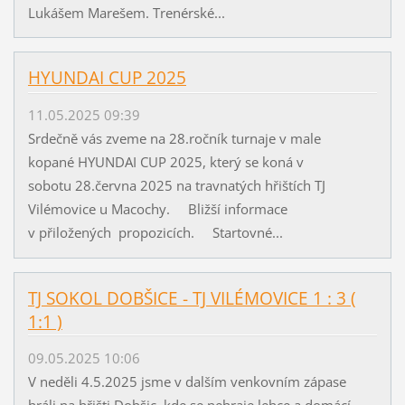
Lukášem Marešem. Trenérské...
HYUNDAI CUP 2025
11.05.2025 09:39
Srdečně vás zveme na 28.ročník turnaje v male
kopané HYUNDAI CUP 2025, který se koná v
sobotu 28.června 2025 na travnatých hřištích TJ
Vilémovice u Macochy. Bližší informace
v přiložených propozicích. Startovné...
TJ SOKOL DOBŠICE - TJ VILÉMOVICE 1 : 3 (
1:1 )
09.05.2025 10:06
V neděli 4.5.2025 jsme v dalším venkovním zápase
hráli na hřišti Dobšic, kde se nehraje lehce a domácí