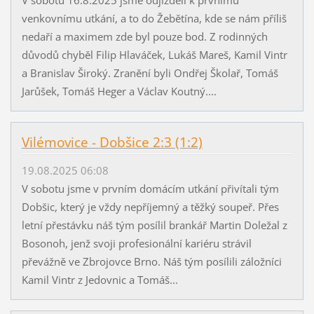
venkovnímu utkání, a to do Žebětína, kde se nám příliš
nedaří a maximem zde byl pouze bod. Z rodinných
důvodů chyběl Filip Hlaváček, Lukáš Mareš, Kamil Vintr
a Branislav Široký. Zranění byli Ondřej Školař, Tomáš
Jarůšek, Tomáš Heger a Václav Koutný....
Vilémovice - Dobšice 2:3 (1:2)
19.08.2025 06:08
V sobotu jsme v prvním domácím utkání přivítali tým
Dobšic, který je vždy nepříjemný a těžký soupeř. Přes
letní přestávku náš tým posílil brankář Martin Doležal z
Bosonoh, jenž svoji profesionální kariéru strávil
převážně ve Zbrojovce Brno. Náš tým posílili záložníci
Kamil Vintr z Jedovnic a Tomáš...