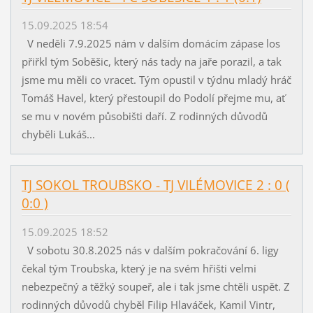
15.09.2025 18:54
V neděli 7.9.2025 nám v dalším domácím zápase los
přiřkl tým Soběšic, který nás tady na jaře porazil, a tak
jsme mu měli co vracet. Tým opustil v týdnu mladý hráč
Tomáš Havel, který přestoupil do Podolí přejme mu, ať
se mu v novém působišti daří. Z rodinných důvodů
chyběli Lukáš...
TJ SOKOL TROUBSKO - TJ VILÉMOVICE 2 : 0 (
0:0 )
15.09.2025 18:52
V sobotu 30.8.2025 nás v dalším pokračování 6. ligy
čekal tým Troubska, který je na svém hřišti velmi
nebezpečný a těžký soupeř, ale i tak jsme chtěli uspět. Z
rodinných důvodů chyběl Filip Hlaváček, Kamil Vintr,