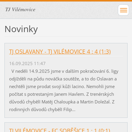
TJ Vilémovice
Novinky
TJ OSLAVANY - TJ VILÉMOVICE 4 : 4 (1:3)
16.09.2025 11:47
V neděli 14.9.2025 jsme v dalším pokračování 6. ligy
odjížděli na půdu nováčka soutěže, a to do Oslavan a
nechtěli jsme prodat svojí kůži lacino. Nemohli jsme
počítat s potrestaným Janem Havlem. Z trenérských
důvodů chybělI Matěj Chaloupka a Martin Doležal. Z
rodinných důvodů chybělI Filip...
TJ VILÉMOVICE - FC SOBĚŠICE 1 : 1 (0:1)