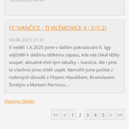
FC IVANČICE - TJ VILÉMOVICE 4 : 3 (1:2)
04.06.2025 21:31
V neděli 1.6.2025 jsme v dalším pokračování 6. ligy
odjížděli k dalšímu těžkému zápasu, kde nás čekal těžký
soupeř, aktuálně třetí tým tabulky – Ivančice. Ale i přes
to všechno jsme chtěli uspět. Nemohli jsme počítat z
rodinných důvodů s Filipem Hlaváčkem, Branislavem
Širokým a Markem Pernicou....
Všechny články
<<
<
1
2
3
4
5
>
>>