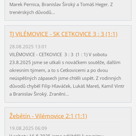
Marek Pernica, Branislav Široký a Tomáš Heger. Z
trenérských důvodů...
TJ VILÉMOVICE - SK CETKOVICE 3 : 3 (1:1)
28.08.2025 13:01
VILÉMOVICE - CETKOVICE 3 : 3 (1 : 1) V sobotu
23.8.2025 jsme se utkali s nováčkem soutěže, dalším
okresním týmem, a to s Cetkovicemi a po dvou
neúspěšných zápasech jsme chtěli uspět. Z rodinných
důvodů chyběl Filip Hlaváček, Lukáš Mareš, Kamil Vintr
a Branislav Široký. Zranění...
Žebětín - Vilémovice 2:1 (1:1)
19.08.2025 06:09
V sobotu 16.8.2025 jsme odjížděli k prvnímu