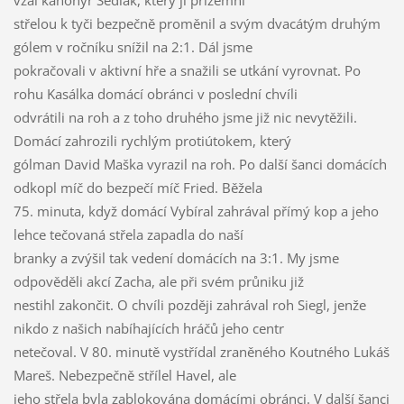
vzal kanonýr Sedlák, který ji přízemní
střelou k tyči bezpečně proměnil a svým dvacátým druhým
gólem v ročníku snížil na 2:1. Dál jsme
pokračovali v aktivní hře a snažili se utkání vyrovnat. Po
rohu Kasálka domácí obránci v poslední chvíli
odvrátili na roh a z toho druhého jsme již nic nevytěžili.
Domácí zahrozili rychlým protiútokem, který
gólman David Maška vyrazil na roh. Po další šanci domácích
odkopl míč do bezpečí míč Fried. Běžela
75. minuta, když domácí Vybíral zahrával přímý kop a jeho
lehce tečovaná střela zapadla do naší
branky a zvýšil tak vedení domácích na 3:1. My jsme
odpověděli akcí Zacha, ale při svém průniku již
nestihl zakončit. O chvíli později zahrával roh Siegl, jenže
nikdo z našich nabíhajících hráčů jeho centr
netečoval. V 80. minutě vystřídal zraněného Koutného Lukáš
Mareš. Nebezpečně střílel Havel, ale
jeho střela byla zablokována domácími obránci. V další šanci