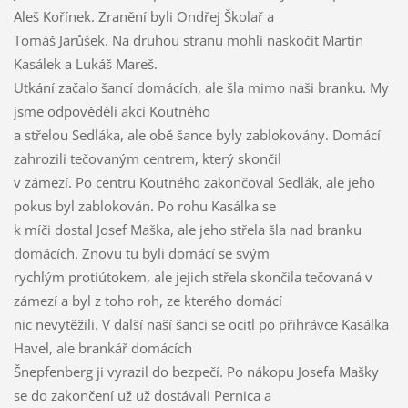
Aleš Kořínek. Zranění byli Ondřej Školař a
Tomáš Jarůšek. Na druhou stranu mohli naskočit Martin
Kasálek a Lukáš Mareš.
Utkání začalo šancí domácích, ale šla mimo naši branku. My
jsme odpověděli akcí Koutného
a střelou Sedláka, ale obě šance byly zablokovány. Domácí
zahrozili tečovaným centrem, který skončil
v zámezí. Po centru Koutného zakončoval Sedlák, ale jeho
pokus byl zablokován. Po rohu Kasálka se
k míči dostal Josef Maška, ale jeho střela šla nad branku
domácích. Znovu tu byli domácí se svým
rychlým protiútokem, ale jejich střela skončila tečovaná v
zámezí a byl z toho roh, ze kterého domácí
nic nevytěžili. V další naší šanci se ocitl po přihrávce Kasálka
Havel, ale brankář domácích
Šnepfenberg ji vyrazil do bezpečí. Po nákopu Josefa Mašky
se do zakončení už už dostávali Pernica a