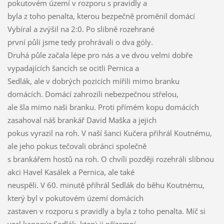
pokutovém území v rozporu s pravidly a
byla z toho penalta, kterou bezpečně proměnil domácí
Vybíral a zvýšil na 2:0. Po slibně rozehrané
první půli jsme tedy prohrávali o dva góly.
Druhá půle začala lépe pro nás a ve dvou velmi dobře
vypadajících šancích se ocitli Pernica a
Sedlák, ale v dobrých pozicích mířili mimo branku
domácích. Domácí zahrozili nebezpečnou střelou,
ale šla mimo naši branku. Proti přímém kopu domácích
zasahoval náš brankář David Maška a jejich
pokus vyrazil na roh. V naší šanci Kučera přihrál Koutnému,
ale jeho pokus tečovali obránci společně
s brankářem hostů na roh. O chvíli později rozehráli slibnou
akci Havel Kasálek a Pernica, ale také
neuspěli. V 60. minutě přihrál Sedlák do běhu Koutnému,
který byl v pokutovém území domácích
zastaven v rozporu s pravidly a byla z toho penalta. Míč si