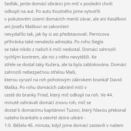
Sedlák, jenže domácí obránci jim míč v poslední chvíli
odkopli na aut. Po autu Koutného jsme vytvořili
v pokutovém území domácích menší závar, ale ani Kasálkovi
ani Josefu Maškovi se zakončení
nevydařilo tak, jak by si asi představovali. Pernicova
přihrávka také nenalezla adresáta. Po rohu Siegla
se také nikdo z našich k míči nedostal. Domácí zahrozili
rychlým kontrem, ale nic z něho nevytěžili. Ke
střele se dostal taky Kučera, ale ta byla zablokována. Domácí
zahrozili nebezpečnou střelou Maši,
kterou vyrazil na roh pohotovým zákrokem brankář David
Maška. Po rohu domácích zabránil míči v
cestě do branky Fried, který míč odkopl na roh. Ve 44.
minutě zahrávali domácí znovu roh, míč se
dostal k domácímu kapitánovi Tuzovi, který hlavou překonal
našeho brankáře a otevřel skóre utkání -
1:0. Běžela 46. minuta, když jsme domácí zastavili v našem