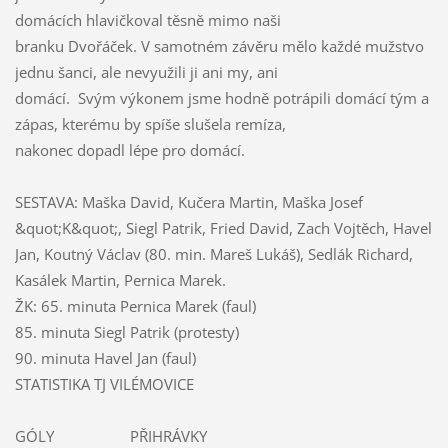
domácích hlavičkoval těsně mimo naši
branku Dvořáček. V samotném závěru mělo každé mužstvo
jednu šanci, ale nevyužili ji ani my, ani
domácí. Svým výkonem jsme hodně potrápili domácí tým a
zápas, kterému by spíše slušela remíza,
nakonec dopadl lépe pro domácí.
SESTAVA: Maška David, Kučera Martin, Maška Josef
&quot;K&quot;, Siegl Patrik, Fried David, Zach Vojtěch, Havel
Jan, Koutný Václav (80. min. Mareš Lukáš), Sedlák Richard,
Kasálek Martin, Pernica Marek.
ŽK: 65. minuta Pernica Marek (faul)
85. minuta Siegl Patrik (protesty)
90. minuta Havel Jan (faul)
STATISTIKA TJ VILÉMOVICE
GÓLY PŘIHRÁVKY