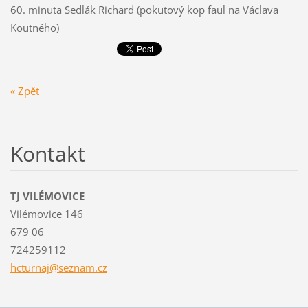
60. minuta Sedlák Richard (pokutový kop faul na Václava
Koutného)
« Zpět
Kontakt
TJ VILÉMOVICE
Vilémovice 146
679 06
724259112
hcturnaj
@seznam.
cz