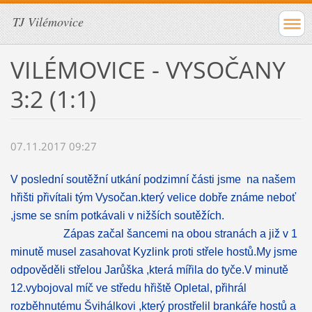
TJ Vilémovice
VILÉMOVICE - VYSOČANY
3:2 (1:1)
07.11.2017 09:27
V poslední soutěžní utkání podzimní části jsme na našem
hřišti přivítali tým Vysočan.který velice dobře známe neboť
,jsme se sním potkávali v nižších soutěžích.
Zápas začal šancemi na obou stranách a již v 1
minutě musel zasahovat Kyzlink proti střele hostů.My jsme
odpověděli střelou Jarůška ,která mířila do tyče.V minutě
12.vybojoval míč ve středu hřiště Opletal, přihrál
rozběhnutému Švihálkovi ,který prostřelil brankáře hostů a