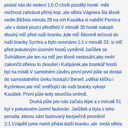
poslal nás do vedení 1:0.O chvíli později hosté měli
možnost zahrávat přímý kop ,ale střela Vágnera šla těsně
vedle.Běžela minuta 28 na roh Kasálka si naběhl Pernica
,ale v dobré pozici přestřelil.V minutě 30 hosté nakopli
dlouhý míč před naši branku ,kde míč šikovně tečoval do
naší branky Sychra a bylo srovnáno 1:1.v minutě 33. si míč
před pokutovým územím hostů vyměnili Jarůšek se
Švihálkem,ale ten na míč jen těsně nedosáhl,aby mohl
zakončit.střelou to zkoušel i Kašpárek,ale brankář hostů
byl na místě.V samotném závěru první první půle se dostal
do samostatného úniku hostující Beneš ,udělal kličku i
Kyzlinkovi,ale míč směřující do naší branky vykopl
Kasálek. První půle tedy skončila smírně.
Druhá půle pro nás začala lépe a v minutě 51
byl v pokutovém území faulován Jarůšek a byla z toho
penalta ,kterou sám faulovaný bezpečně proměnil
2:1.Vzápětí jsme mohli přidat další branku ,ale tvrdá střela