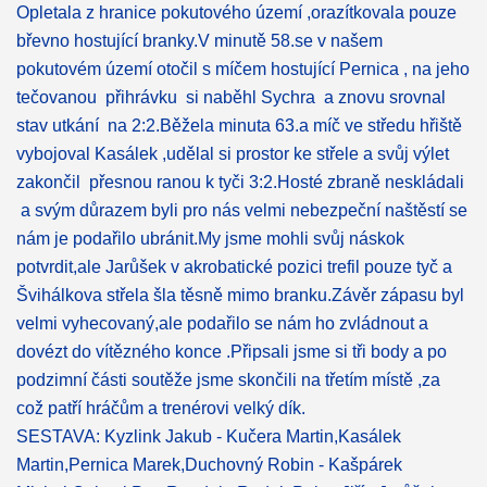
Opletala z hranice pokutového území ,orazítkovala pouze
břevno
hostující branky.V minutě 58.se v našem
pokutovém území otočil s míčem hostující Pernica , na jeho
tečovanou přihrávku si naběhl Sychra a znovu srovnal
stav utkání na 2:2.Běžela minuta 63.a míč ve středu hřiště
vybojoval Kasálek ,udělal si prostor ke střele a svůj výlet
zakončil přesnou ranou k tyči 3:2.Hosté zbraně neskládali
a svým důrazem byli pro nás velmi nebezpeční naštěstí se
nám je podařilo ubránit.My jsme mohli svůj náskok
potvrdit,ale Jarůšek v akrobatické pozici trefil pouze tyč a
Švihálkova střela šla těsně mimo branku.Závěr zápasu byl
velmi vyhecovaný,ale podařilo se nám ho zvládnout a
dovézt do vítězného konce .Připsali jsme si tři body a po
podzimní části soutěže jsme skončili na třetím místě ,za
což patří hráčům a trenérovi velký dík.
SESTAVA: Kyzlink Jakub - Kučera Martin,Kasálek
Martin,Pernica Marek,Duchovný Robin - Kašpárek