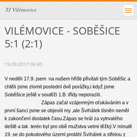
TJ Vilémovice
VILÉMOVICE - SOBĚŠICE
5:1 (2:1)
19.09.2017 06:45
V neděli 17.9. jsem na našem hřišti přivítali tým Soběšic a
chtěli jsme zlomit poslední dvě porážky,i když jsme
Soběšice ještě v soutěži 1.B. třídy neporazili.
Zápas začal vzájemným oťukáváním a v
první šanci jsme se objevili my ,ale Švihálek tísněn neměl
k zakončení dostatek času.Zápas se hrál za vytrvalého
deště a tak terén byl pro obě mužstva velmi těžký.V minutě
19. se do pokutového území protáhl Švihálek a střelou z