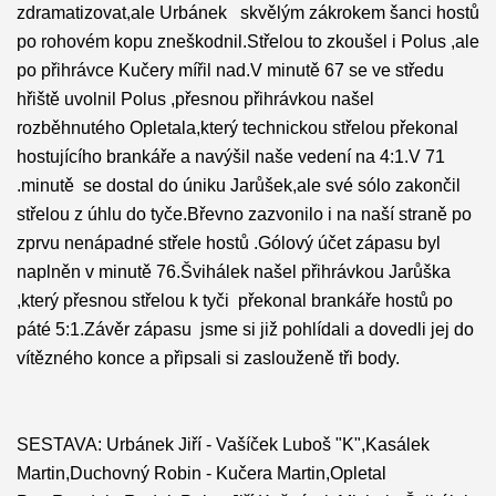
zdramatizovat,ale Urbánek skvělým zákrokem šanci hostů
po rohovém kopu zneškodnil.Střelou to zkoušel i Polus ,ale
po přihrávce Kučery mířil nad.V minutě 67 se ve středu
hřiště uvolnil Polus ,přesnou přihrávkou našel
rozběhnutého Opletala,který technickou střelou překonal
hostujícího brankáře a navýšil naše vedení na 4:1.V 71
.minutě se dostal do úniku Jarůšek,ale své sólo zakončil
střelou z úhlu do tyče.Břevno zazvonilo i na naší straně po
zprvu nenápadné střele hostů .Gólový účet zápasu byl
naplněn v minutě 76.Švihálek našel přihrávkou Jarůška
,který přesnou střelou k tyči překonal brankáře hostů po
páté 5:1.Závěr zápasu jsme si již pohlídali a dovedli jej do
vítězného konce a připsali si zaslouženě tři body.
SESTAVA: Urbánek Jiří - Vašíček Luboš "K",Kasálek
Martin,Duchovný Robin - Kučera Martin,Opletal