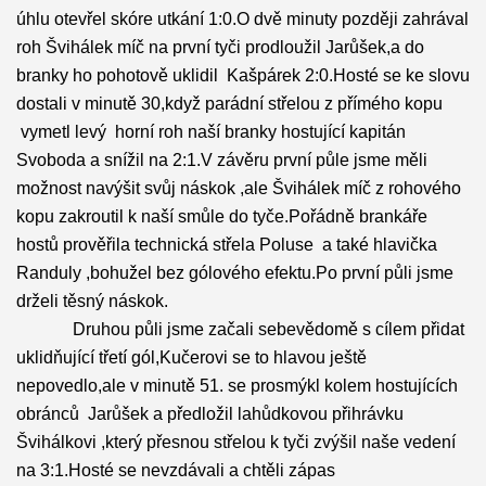
úhlu otevřel skóre utkání 1:0.O dvě minuty později zahrával
roh Švihálek míč na první tyči prodloužil Jarůšek,a do
branky ho pohotově uklidil Kašpárek 2:0.Hosté se ke slovu
dostali v minutě 30,když parádní střelou z přímého kopu
vymetl levý horní roh naší branky hostující kapitán
Svoboda a snížil na 2:1.V závěru první půle jsme měli
možnost navýšit svůj náskok ,ale Švihálek míč z rohového
kopu zakroutil k naší smůle do tyče.Pořádně brankáře
hostů prověřila technická střela Poluse a také hlavička
Randuly ,bohužel bez gólového efektu.Po první půli jsme
drželi těsný náskok.
Druhou půli jsme začali sebevědomě s cílem přidat
uklidňující třetí gól,Kučerovi se to hlavou ještě
nepovedlo,ale v minutě 51. se prosmýkl kolem hostujících
obránců Jarůšek a předložil lahůdkovou přihrávku
Švihálkovi ,který přesnou střelou k tyči zvýšil naše vedení
na 3:1.Hosté se nevzdávali a chtěli zápas