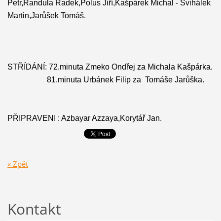
Petr,Randula Radek,Polus Jiří,Kašpárek Michal - Švihálek
Martin,Jarůšek Tomáš.
STŘÍDÁNÍ: 72.minuta Zmeko Ondřej za Michala Kašpárka.
81.minuta Urbánek Filip za Tomáše Jarůška.
PŘIPRAVENI : Azbayar Azzaya,Korytář Jan.
« Zpět
Kontakt