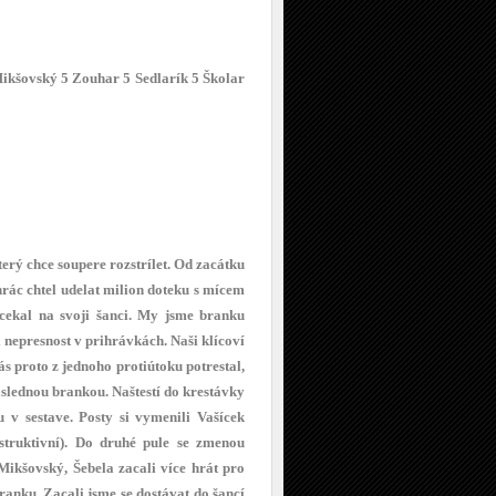
Mikšovský 5 Zouhar 5
Sedlarík 5
Školar
erý chce soupere rozstrílet. Od zacátku
hrác chtel udelat milion doteku s mícem
cekal na svoji šanci. My jsme branku
 nepresnost v prihrávkách. Naši klícoví
s proto z jednoho protiútoku potrestal,
áslednou brankou. Naštestí do krestávky
 v sestave. Posty si vymenili Vašícek
truktivní). Do druhé pule se zmenou
 Mikšovský, Šebela zacali více hrát pro
ranku. Zacali jsme se dostávat do šancí