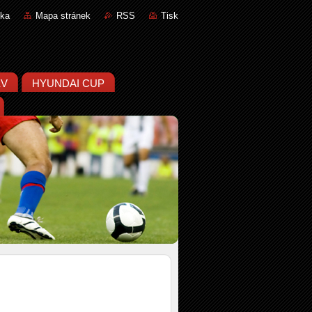
nka
Mapa stránek
RSS
Tisk
ĚV
HYUNDAI CUP