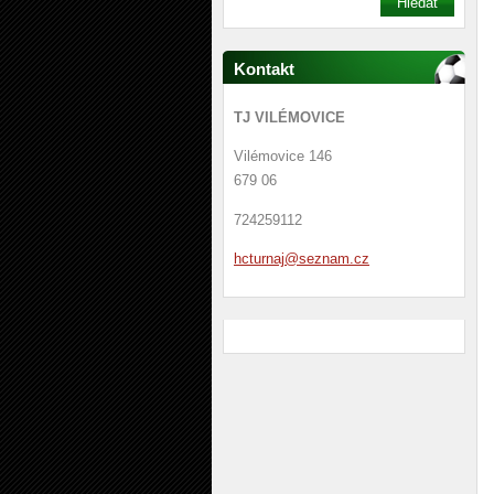
Kontakt
TJ VILÉMOVICE
Vilémovice 146
679 06
724259112
hcturnaj
@seznam.
cz