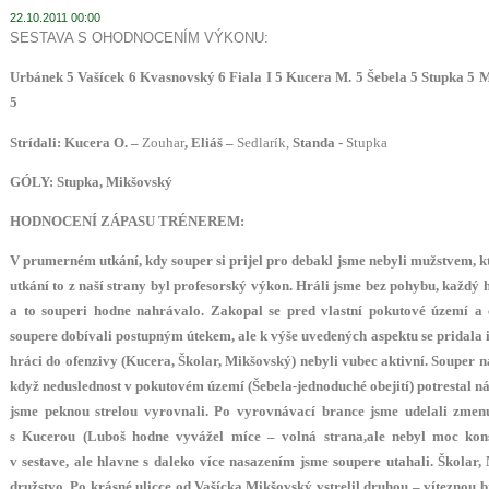
22.10.2011 00:00
SESTAVA S OHODNOCENÍM VÝKONU:
Urbánek 5
Vašícek
6 Kvasnovský 6
Fiala I 5
Kucera M. 5 Šebela 5
Stupka 5 
5
Strídali: Kucera O. –
Zouhar
, Eliáš –
Sedlarík,
Standa -
Stupka
GÓLY: Stupka, Mikšovský
HODNOCENÍ ZÁPASU TRÉNEREM:
V prumerném utkání, kdy souper si prijel pro debakl jsme nebyli mužstvem, kt
utkání to z naší strany byl profesorský výkon. Hráli jsme bez pohybu, každý 
a to souperi hodne nahrávalo. Zakopal se pred vlastní pokutové území a 
soupere dobívali postupným útekem, ale k výše uvedených aspektu se pridala i
hráci do ofenzivy (Kucera, Školar, Mikšovský) nebyli vubec aktivní. Souper ná
když neduslednost v pokutovém území (Šebela-jednoduché obejití) potrestal n
jsme peknou strelou vyrovnali. Po vyrovnávací brance jsme udelali zmenu
s Kucerou (Luboš hodne vyvážel míce – volná strana,ale nebyl moc kons
v sestave, ale hlavne s daleko více nasazením jsme soupere utahali. Školar,
družstvo. Po krásné ulicce od Vašícka Mikšovský vstrelil druhou – víteznou b