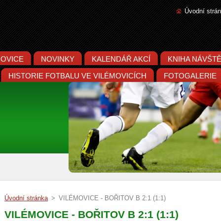
Úvodní strá
MOVICE
NOVINKY
KALENDÁŘ AKCÍ
KNIHA NÁVŠT
HISTORIE FOTBALU VE VILÉMOVICÍCH
FOTOGALERIE
Úvodní stránka
>
VILÉMOVICE - BOŘITOV B 2:1 (1:1)
VILÉMOVICE - BOŘITOV B 2:1 (1:1)