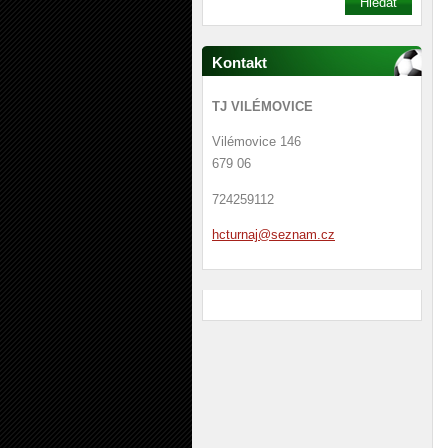
Kontakt
TJ VILÉMOVICE
Vilémovice 146
679 06
724259112
hcturnaj
@seznam.
cz