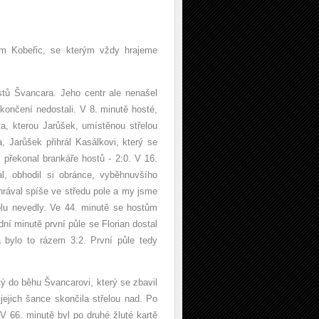
tým Kobeřic, se kterým vždy hrajeme
tů Švancara. Jeho centr ale nenašel
končení nedostali. V 8. minutě hosté,
a, kterou Jarůšek, umístěnou střelou
, Jarůšek přihrál Kasálkovi, který se
 překonal brankáře hostů - 2:0. V 16.
, obhodil si obránce, vyběhnuvšího
hrával spíše ve středu pole a my jsme
ólu nevedly. Ve 44. minutě se hostům
dní minutě první půle se Florian dostal
 bylo to rázem 3:2. První půle tedy
ký do běhu Švancarovi, který se zbavil
 jejich šance skončila střelou nad. Po
 V 66. minutě byl po druhé žluté kartě