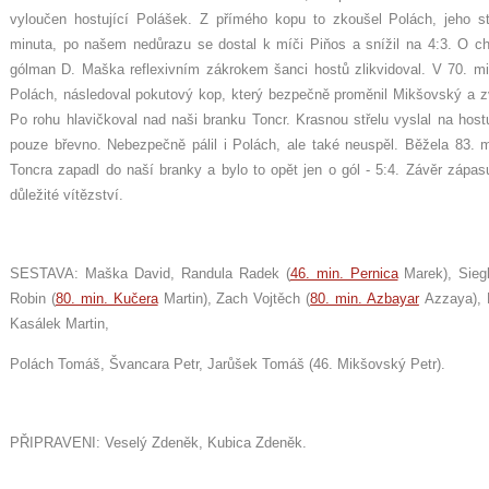
vyloučen hostující Polášek. Z přímého kopu to zkoušel Polách, jeho st
minuta, po našem nedůrazu se dostal k míči Piňos a snížil na 4:3. O chv
gólman D. Maška reflexivním zákrokem šanci hostů zlikvidoval. V 70. mi
Polách, následoval pokutový kop, který bezpečně proměnil Mikšovský a zv
Po rohu hlavičkoval nad naši branku Toncr. Krasnou střelu vyslal na host
pouze břevno. Nebezpečně pálil i Polách, ale také neuspěl. Běžela 83. m
Toncra zapadl do naší branky a bylo to opět jen o gól - 5:4. Závěr zápasu 
důležité vítězství.
SESTAVA: Maška David, Randula Radek (
46. min. Pernica
Marek), Sieg
Robin (
80. min. Kučera
Martin), Zach Vojtěch (
80. min. Azbayar
Azzaya), 
Kasálek Martin,
Polách Tomáš, Švancara Petr, Jarůšek Tomáš (46. Mikšovský Petr).
PŘIPRAVENI: Veselý Zdeněk, Kubica Zdeněk.