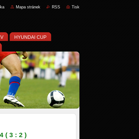
nka
Mapa stránek
RSS
Tisk
ĚV
HYUNDAI CUP
( 3 : 2 )