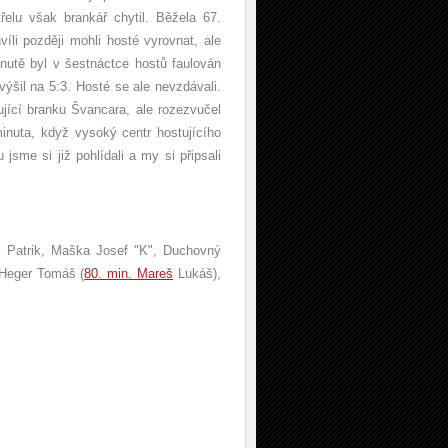
řelu však brankář chytil. Běžela 67.
íli později mohli hosté vyrovnat, ale
nutě byl v šestnáctce hostů faulován
ýšil na 5:3. Hosté se ale nevzdávali.
ující branku Švancara, ale rozezvučel
inuta, když vysoký centr hostujícího
jsme si již pohlídali a my si připsali
l Patrik, Maška Josef "K", Duchovný
Heger Tomáš (
80. min. Mareš
Lukáš),