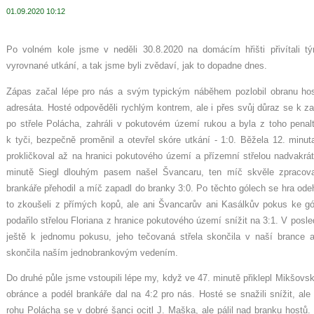
01.09.2020 10:12
Po volném kole jsme v neděli 30.8.2020 na domácím hřišti přivítali 
vyrovnané utkání, a tak jsme byli zvědaví, jak to dopadne dnes.
Zápas začal lépe pro nás a svým typickým náběhem pozlobil obranu hos
adresáta. Hosté odpověděli rychlým kontrem, ale i přes svůj důraz se k za
po střele Polácha, zahráli v pokutovém území rukou a byla z toho penalt
k tyči, bezpečně proměnil a otevřel skóre utkání - 1:0. Běžela 12. minuta
prokličkoval až na hranici pokutového území a přízemní střelou nadvakrát
minutě Siegl dlouhým pasem našel Švancaru, ten míč skvěle zpracoval
brankáře přehodil a míč zapadl do branky 3:0. Po těchto gólech se hra ode
to zkoušeli z přímých kopů, ale ani Švancarův ani Kasálkův pokus ke g
podařilo střelou Floriana z hranice pokutového území snížit na 3:1. V posle
ještě k jednomu pokusu, jeho tečovaná střela skončila v naší brance a
skončila naším jednobrankovým vedením.
Do druhé půle jsme vstoupili lépe my, když ve 47. minutě přiklepl Mikšovs
obránce a podél brankáře dal na 4:2 pro nás. Hosté se snažili snížit, ale
rohu Polácha se v dobré šanci ocitl J. Maška, ale pálil nad branku hostů.