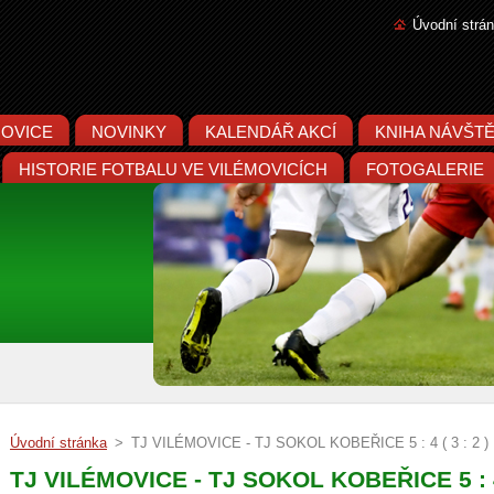
Úvodní strá
MOVICE
NOVINKY
KALENDÁŘ AKCÍ
KNIHA NÁVŠT
HISTORIE FOTBALU VE VILÉMOVICÍCH
FOTOGALERIE
Úvodní stránka
>
TJ VILÉMOVICE - TJ SOKOL KOBEŘICE 5 : 4 ( 3 : 2 )
TJ VILÉMOVICE - TJ SOKOL KOBEŘICE 5 : 4 