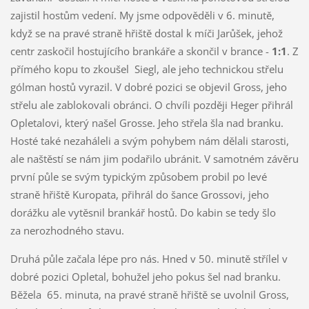
zajistil hostům vedení. My jsme odpověděli v 6. minutě,
když se na pravé straně hřiště dostal k míči Jarůšek, jehož
centr zaskočil hostujícího brankáře a skončil v brance -
1:1
. Z
přímého kopu to zkoušel Siegl, ale jeho technickou střelu
gólman hostů vyrazil. V dobré pozici se objevil Gross, jeho
střelu ale zablokovali obránci. O chvíli později Heger přihrál
Opletalovi, který našel Grosse. Jeho střela šla nad branku.
Hosté také nezaháleli a svým pohybem nám dělali starosti,
ale naštěstí se nám jim podařilo ubránit. V samotném závěru
první půle se svým typickým způsobem probil po levé
straně hřiště Kuropata, přihrál do šance Grossovi, jeho
dorážku ale vytěsnil brankář hostů. Do kabin se tedy šlo
za nerozhodného stavu.
Druhá půle začala lépe pro nás. Hned v 50. minutě střílel v
dobré pozici Opletal, bohužel jeho pokus šel nad branku.
Běžela 65. minuta, na pravé straně hřiště se uvolnil Gross,