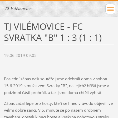
TJ Vilémovice
TJ VILÉMOVICE - FC
SVRATKA "B" 1 : 3 (1 : 1)
19.06.2019 09:05
Poslední zápas naší soutěže jsme odehráli doma v sobotu
15.6.2019 s mužstvem Svratky "B", na jejichž hřišti jsme v
podzimní části prohráli, a tak jsme doma chtěli vyhrát.
Zápas začal lépe pro hosty, kteří se hned v úvodu objevili ve
velmi dobré šanci. V 5. minutě se po našem drobném
zaváhání dostali k míči hosté a Veškrňa pohotovou střelou