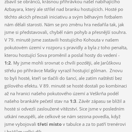
zbavil se obránců, krásnou přihrávkou našel nabíhajícího
Azbayara, který ale střílel nad branku hostujících. Hosté po
těchto akcích převzali iniciativu a svým běhavým fotbalem
nám dělali starosti. Nám se pro změnu hra nedařila tak, jak
jsme si představovali, chyběl nám pohyb a přesnější souhra.
V 79. minutě jsme zastavili hostujícího Kohouta v našem
pokutovém území v rozporu s pravidly a byla z toho penalta,
kterou hostující Sova proměnil a poslal hosty do vedení -
1:2
. My jsme mohli srovnat o chvíli později, ale Jarůškovu
střelu po přihrávce Mašky vyrazil hostující gólman. Znovu
to byli hosté, kteří se tlačili do šancí, ale zatím naštěstí bez
gólového efektu. V 89. minutě se hosté dostali po kombinaci
až na hranici našeho pokutového území a Veškrňa podél
našeho brankáře pečetil stav na
1:3
. Závěr zápasu se blížil a
hosté si odvezli zasloužené vítězství. Sice jsme v posledním
utkání neuspěli, ale celkově se nám sezona povedla, když
jsme vybojovali
třetí místo
v tabulce a za to patří trenérovi
i hráčům velký dík.