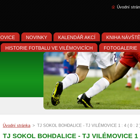
Úvodní strá
MOVICE
NOVINKY
KALENDÁŘ AKCÍ
KNIHA NÁVŠT
HISTORIE FOTBALU VE VILÉMOVICÍCH
FOTOGALERIE
Úvodní stránka
>
TJ SOKOL BOHDALICE - TJ VILÉMOVICE 1 : 4 ( 0 : 2 
TJ SOKOL BOHDALICE - TJ VILÉMOVICE 1 : 4