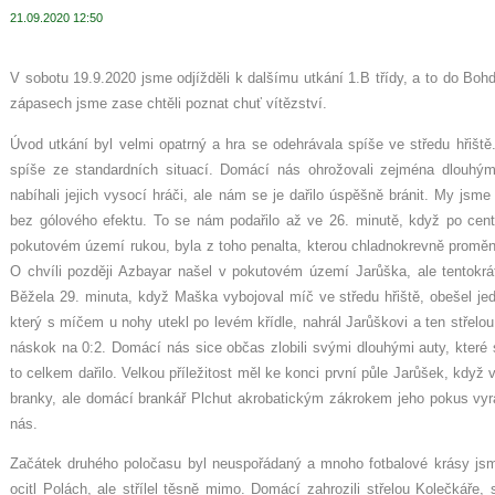
21.09.2020 12:50
V sobotu 19.9.2020 jsme odjížděli k dalšímu utkání 1.B třídy, a to do Bohd
zápasech jsme zase chtěli poznat chuť vítězství.
Úvod utkání byl velmi opatrný a hra se odehrávala spíše ve středu hřišt
spíše ze standardních situací. Domácí nás ohrožovali zejména dlouhým
nabíhali jejich vysocí hráči, ale nám se je dařilo úspěšně bránit. My jsme
bez gólového efektu. To se nám podařilo až ve 26. minutě, když po cen
pokutovém území rukou, byla z toho penalta, kterou chladnokrevně proměni
O chvíli později Azbayar našel v pokutovém území Jarůška, ale tentokrát
Běžela 29. minuta, když Maška vybojoval míč ve středu hřiště, obešel je
který s míčem u nohy utekl po levém křídle, nahrál Jarůškovi a ten střelo
náskok na 0:2. Domácí nás sice občas zlobili svými dlouhými auty, které 
to celkem dařilo. Velkou příležitost měl ke konci první půle Jarůšek, když
branky, ale domácí brankář Plchut akrobatickým zákrokem jeho pokus vyrazi
nás.
Začátek druhého poločasu byl neuspořádaný a mnoho fotbalové krásy jsme
ocitl Polách, ale střílel těsně mimo. Domácí zahrozili střelou Kolečkáře, 