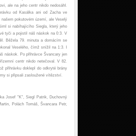
vi, ale na jeho centr nikdo nedosáhl.
ihrávku od Kasálka ani od Zacha ve
 v našem pokutovém území, ale Veselý
ml si nabíhajícího Siegla, který jeho
vé tyči a pojistil náš náskok na 0:3. V
spěl. Běžela 79. minuta a domácím se
ekonal Veselého, čímž snížil na 1:3. I
náš náskok. Po přihrávce Švancary jen
řízemní centr nikdo netečoval. V 82.
ož přihrávku doklepl do odkryté brány
my si připsali zasloužené vítězství.
ka Josef "K", Siegl Patrik, Duchovný
artin, Polách Tomáš, Švancara Petr,