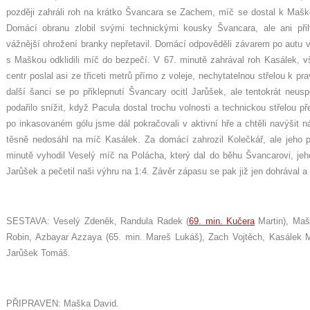
později zahráli roh na krátko Švancara se Zachem, míč se dostal k Maško
Domácí obranu zlobil svými technickými kousky Švancara, ale ani př
vážnější ohrožení branky nepřetavil. Domácí odpověděli závarem po autu
s Maškou odklidili míč do bezpečí. V 67. minutě zahrával roh Kasálek, vši
centr poslal asi ze třiceti metrů přímo z voleje, nechytatelnou střelou k pra
další šanci se po přiklepnutí Švancary ocitl Jarůšek, ale tentokrát neu
podařilo snížit, když Pacula dostal trochu volnosti a technickou střelou př
po inkasovaném gólu jsme dál pokračovali v aktivní hře a chtěli navýšit 
těsně nedosáhl na míč Kasálek. Za domácí zahrozil Kolečkář, ale jeho p
minutě vyhodil Veselý míč na Polácha, který dal do běhu Švancarovi, jeh
Jarůšek a pečetil naši výhru na 1:4. Závěr zápasu se pak již jen dohrával a 
SESTAVA: Veselý Zdeněk, Randula Radek (
69. min. Kučera
Martin), Maš
Robin, Azbayar Azzaya (65. min. Mareš Lukáš), Zach Vojtěch, Kasálek M
Jarůšek Tomáš.
PŘIPRAVEN: Maška David.