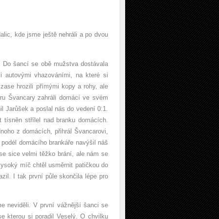
alic, kde jsme ještě nehráli a po dvou
ě. Do šancí se obě mužstva dostávala
i autovými vhazováními, na které si
 zase hrozili přímými kopy a rohy, ale
tru Švancary zahráli domácí ve svém
l Jarůšek a poslal nás do vedení 0:1.
 tísněn střílel nad branku domácích.
dnoho z domácích, přihrál Švancarovi,
u podél domácího brankáře navýšil náš
se sice velmi těžko brání, ale nám se
 vysoký míč chtěl usměrnit patičkou do
l. I tak první půle skončila lépe pro
 neviděli. V první vážnější šanci se
se kterou si poradil Veselý. O chvilku