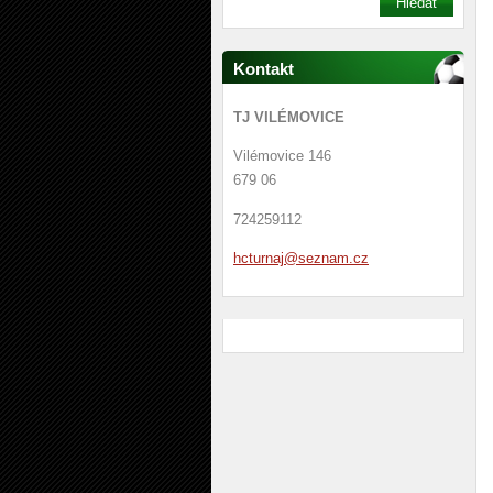
Kontakt
TJ VILÉMOVICE
Vilémovice 146
679 06
724259112
hcturnaj
@seznam.
cz