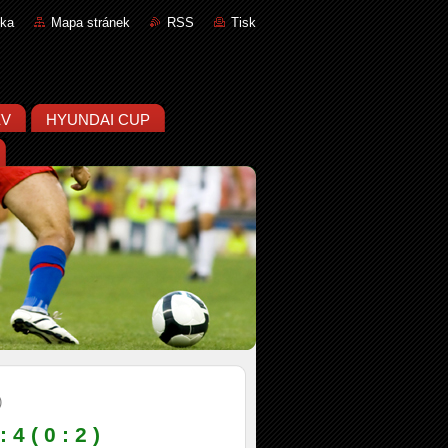
nka
Mapa stránek
RSS
Tisk
ĚV
HYUNDAI CUP
)
 ( 0 : 2 )