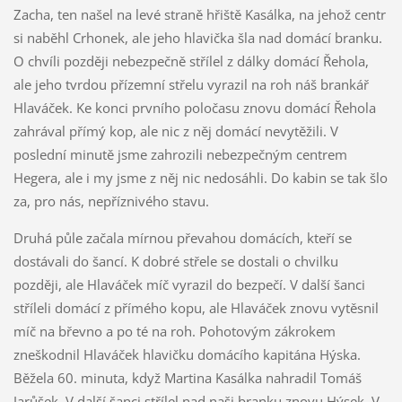
Zacha, ten našel na levé straně hřiště Kasálka, na jehož centr
si naběhl Crhonek, ale jeho hlavička šla nad domácí branku.
O chvíli později nebezpečně střílel z dálky domácí Řehola,
ale jeho tvrdou přízemní střelu vyrazil na roh náš brankář
Hlaváček. Ke konci prvního poločasu znovu domácí Řehola
zahrával přímý kop, ale nic z něj domácí nevytěžili. V
poslední minutě jsme zahrozili nebezpečným centrem
Hegera, ale i my jsme z něj nic nedosáhli. Do kabin se tak šlo
za, pro nás, nepříznivého stavu.
Druhá půle začala mírnou převahou domácích, kteří se
dostávali do šancí. K dobré střele se dostali o chvilku
později, ale Hlaváček míč vyrazil do bezpečí. V další šanci
stříleli domácí z přímého kopu, ale Hlaváček znovu vytěsnil
míč na břevno a po té na roh. Pohotovým zákrokem
zneškodnil Hlaváček hlavičku domácího kapitána Hýska.
Běžela 60. minuta, když Martina Kasálka nahradil Tomáš
Jarůšek. V další šanci střílel nad naši branku znovu Hýsek. V