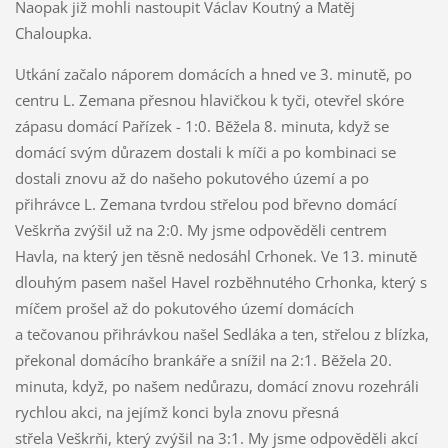
Naopak již mohli nastoupit Václav Koutný a Matěj
Chaloupka.
Utkání začalo náporem domácích a hned ve 3. minutě, po
centru L. Zemana přesnou hlavičkou k tyči, otevřel skóre
zápasu domácí Pařízek - 1:0. Běžela 8. minuta, když se
domácí svým důrazem dostali k míči a po kombinaci se
dostali znovu až do našeho pokutového území a po
přihrávce L. Zemana tvrdou střelou pod břevno domácí
Veškrňa zvýšil už na 2:0. My jsme odpověděli centrem
Havla, na který jen těsně nedosáhl Crhonek. Ve 13. minutě
dlouhým pasem našel Havel rozběhnutého Crhonka, který s
míčem prošel až do pokutového území domácích
a tečovanou přihrávkou našel Sedláka a ten, střelou z blízka,
překonal domácího brankáře a snížil na 2:1. Běžela 20.
minuta, když, po našem nedůrazu, domácí znovu rozehráli
rychlou akci, na jejímž konci byla znovu přesná
střela Veškrňi, který zvýšil na 3:1. My jsme odpověděli akcí