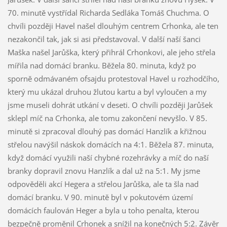
70. minutě vystřídal Richarda Sedláka Tomáš Chuchma. O
chvíli později Havel našel dlouhým centrem Crhonka, ale ten
nezakončil tak, jak si asi představoval. V další naší šanci
Maška našel Jarůška, který přihrál Crhonkovi, ale jeho střela
mířila nad domácí branku. Běžela 80. minuta, když po
sporně odmávaném ofsajdu protestoval Havel u rozhodčího,
který mu ukázal druhou žlutou kartu a byl vyloučen a my
jsme museli dohrát utkání v deseti. O chvíli později Jarůšek
sklepl míč na Crhonka, ale tomu zakončení nevyšlo. V 85.
minutě si zpracoval dlouhý pas domácí Hanzlík a křižnou
střelou navýšil náskok domácích na 4:1. Běžela 87. minuta,
když domácí využili naší chybné rozehrávky a míč do naší
branky dopravil znovu Hanzlík a dal už na 5:1. My jsme
odpověděli akcí Hegera a střelou Jarůška, ale ta šla nad
domácí branku. V 90. minutě byl v pokutovém území
domácích faulován Heger a byla u toho penalta, kterou
bezpečně proměnil Crhonek a snížil na konečných 5:2. Závěr