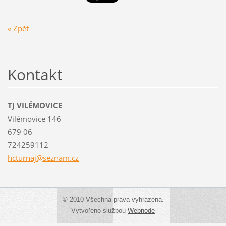
« Zpět
Kontakt
TJ VILÉMOVICE
Vilémovice 146
679 06
724259112
hcturnaj
@seznam.
cz
© 2010 Všechna práva vyhrazena.
Vytvořeno službou
Webnode