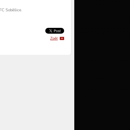
s FC Soběšice.
Zpět