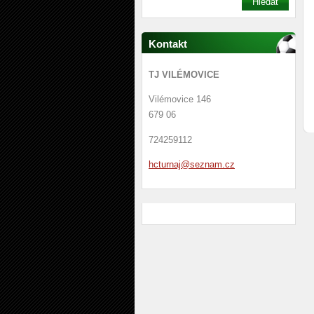
Kontakt
TJ VILÉMOVICE
Vilémovice 146
679 06
724259112
hcturnaj
@seznam.
cz