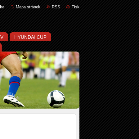
nka
Mapa stránek
RSS
Tisk
ĚV
HYUNDAI CUP