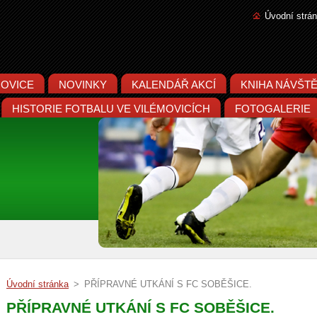
Úvodní strá
MOVICE
NOVINKY
KALENDÁŘ AKCÍ
KNIHA NÁVŠT
HISTORIE FOTBALU VE VILÉMOVICÍCH
FOTOGALERIE
Úvodní stránka
>
PŘÍPRAVNÉ UTKÁNÍ S FC SOBĚŠICE.
PŘÍPRAVNÉ UTKÁNÍ S FC SOBĚŠICE.