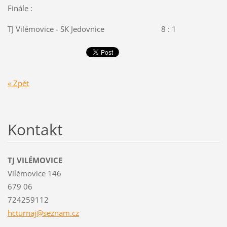
Finále :
TJ Vilémovice - SK Jedovnice 8 : 1
« Zpět
Kontakt
TJ VILÉMOVICE
Vilémovice 146
679 06
724259112
hcturnaj
@seznam.
cz