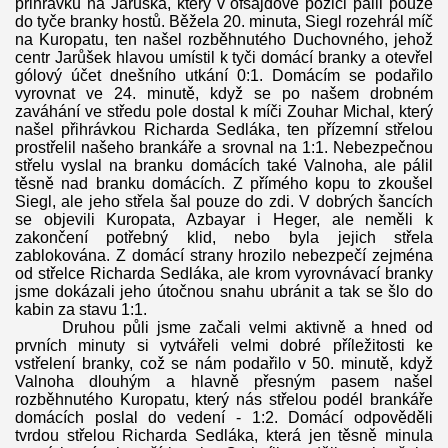
přihrávku na Jarůška, který v ofsajdové pozici pálil pouze
do tyče branky hostů. Běžela 20. minuta, Siegl rozehrál míč
na Kuropatu, ten našel rozběhnutého Duchovného, jehož
centr Jarůšek hlavou umístil k tyči domácí branky a otevřel
gólový účet dnešního utkání 0:1. Domácím se podařilo
vyrovnat ve 24. minutě, když se po našem drobném
zaváhání ve středu pole dostal k míči Zouhar Michal, který
našel přihrávkou Richarda Sedláka, ten přízemní střelou
prostřelil našeho brankáře a srovnal na 1:1. Nebezpečnou
střelu vyslal na branku domácích také Valnoha, ale pálil
těsně nad branku domácích. Z přímého kopu to zkoušel
Siegl, ale jeho střela šal pouze do zdi. V dobrých šancích
se objevili Kuropata, Azbayar i Heger, ale neměli k
zakončení potřebný klid, nebo byla jejich střela
zablokována. Z domácí strany hrozilo nebezpečí zejména
od střelce Richarda Sedláka, ale krom vyrovnávací branky
jsme dokázali jeho útočnou snahu ubránit a tak se šlo do
kabin za stavu 1:1.
Druhou půli jsme začali velmi aktivně a hned od
prvních minuty si vytvářeli velmi dobré příležitosti ke
vstřelení branky, což se nám podařilo v 50. minutě, když
Valnoha dlouhým a hlavně přesným pasem našel
rozběhnutého Kuropatu, který nás střelou podél brankáře
domácích poslal do vedení - 1:2. Domácí odpověděli
tvrdou střelou Richarda Sedláka, která jen těsně minula