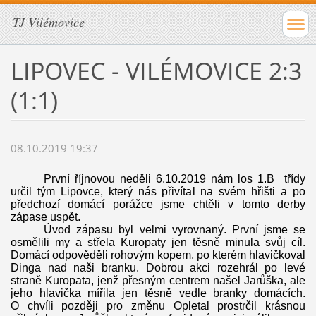
TJ Vilémovice
LIPOVEC - VILÉMOVICE 2:3
(1:1)
08.10.2019 19:37
První říjnovou neděli 6.10.2019 nám los 1.B třídy
určil tým Lipovce, který nás přivítal na svém hřišti a po
předchozí domácí porážce jsme chtěli v tomto derby
zápase uspět.
Úvod zápasu byl velmi vyrovnaný. První jsme se
osmělili my a střela Kuropaty jen těsně minula svůj cíl.
Domácí odpověděli rohovým kopem, po kterém hlavičkoval
Dinga nad naši branku. Dobrou akci rozehrál po levé
straně Kuropata, jenž přesným centrem našel Jarůška, ale
jeho hlavička mířila jen těsně vedle branky domácích.
O chvíli později pro změnu Opletal prostrčil krásnou