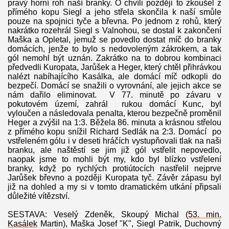
pravý horní roh naší branky. O chvíli později to zkoušel z
přímého kopu Siegl a jeho střela skončila k naší smůle
pouze na spojnici tyče a břevna. Po jednom z rohů, který
nakrátko rozehrál Siegl s Valnohou, se dostal k zakončení
Maška a Opletal, jemuž se povedlo dostat míč do branky
domácích, jenže to bylo s nedovoleným zákrokem, a tak
gól nemohl být uznán. Zakrátko na to dobrou kombinaci
předvedli Kuropata, Jarůšek a Heger, který chtěl přihrávkou
nalézt nabíhajícího Kasálka, ale domácí míč odkopli do
bezpečí. Domácí se snažili o vyrovnání, ale jejich akce se
nám dařilo eliminovat. V 77. minutě po závaru v
pokutovém území, zahrál rukou domácí Kunc, byl
vyloučen a následovala penalta, kterou bezpečně proměnil
Heger a zvýšil na 1:3. Běžela 86. minuta a krásnou střelou
z přímého kopu snížil Richard Sedlák na 2:3. Domácí po
vstřeleném gólu i v deseti hráčích vystupňovali tlak na naši
branku, ale naštěstí se jim již gól vstřelit nepovedlo,
naopak jsme to mohli být my, kdo byl blízko vstřelení
branky, když po rychlých protiútocích nastřelil nejprve
Jarůšek břevno a později Kuropata tyč. Závěr zápasu byl
již na dohled a my si v tomto dramatickém utkání připsali
důležité vítězství.
SESTAVA: Veselý Zdeněk, Skoupý Michal (
53. min.
Kasálek
Martin), Maška Josef "K", Siegl Patrik, Duchovný