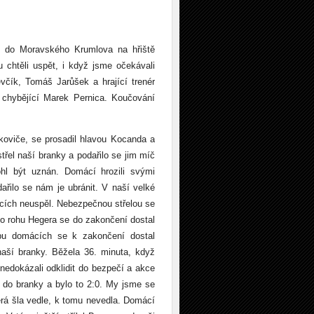
i do Moravského Krumlova na hřiště
 chtěli uspět, i když jsme očekávali
včík, Tomáš Jarůšek a hrající trenér
 chybějící Marek Pernica. Koučování
koviče, se prosadil hlavou Kocanda a
střel naší branky a podařilo se jim míč
ohl být uznán. Domácí hrozili svými
ařilo se nám je ubránit. V naší velké
ácích neuspěl. Nebezpečnou střelou se
Po rohu Hegera se do zakončení dostal
pu domácích se k zakončení dostal
naší branky. Běžela 36. minuta, když
 nedokázali odklidit do bezpečí a akce
do branky a bylo to 2:0. My jsme se
terá šla vedle, k tomu nevedla. Domácí