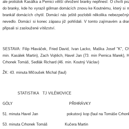
ale protiútok Kasálka a Pernici větší ohrožení branky nepřinesl. O chvíli po
do branky, kde ho vyrazil gólman domácích znovu ke Koutnému, který si mí
brankář domácích chytil. Domácí nás ještě pozlobili několika nebezpečný
nevedlo. Domácí si konec zápasu již pohlídali. V tomto zajímavém a dr
připsali si zasloužené vítězství.
SESTAVA: Filip Hlaváček, Fried David, Ivan Lacko, Maška Josef "K", Ch
min. Kasálek Martin), Zach Vojtěch, Havel Jan (73. min Pernica Marek), 
Crhonek Tomáš, Sedlák Richard (46. min. Koutný Václav)
ŽK: 43. minuta Mlčoušek Michal (faul)
STATISTIKA TJ VILÉMOVICE
GÓLY
PŘIHRÁVKY
51. minuta Havel Jan pokutový kop (faul na Tomáše Crhonk
53. minuta Crhonek Tomáš Kučera Martin