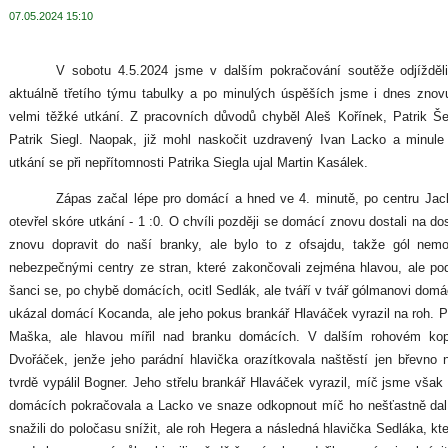
07.05.2024 15:10
V sobotu 4.5.2024 jsme v dalším pokračování soutěže odjížděl
aktuálně třetího týmu tabulky a po minulých úspěších jsme i dnes znovu
velmi těžké utkání. Z pracovních důvodů chyběl Aleš Kořínek, Patrik Še
Patrik Siegl. Naopak, již mohl naskočit uzdravený Ivan Lacko a minule
utkání se při nepřítomnosti Patrika Siegla ujal Martin Kasálek.
Zápas začal lépe pro domácí a hned ve 4. minutě, po centru Jac
otevřel skóre utkání - 1 :0. O chvíli později se domácí znovu dostali na do
znovu dopravit do naší branky, ale bylo to z ofsajdu, takže gól nem
nebezpečnými centry ze stran, které zakončovali zejména hlavou, ale pod
šanci se, po chybě domácích, ocitl Sedlák, ale tváří v tvář gólmanovi dom
ukázal domácí Kocanda, ale jeho pokus brankář Hlaváček vyrazil na roh. 
Maška, ale hlavou mířil nad branku domácích. V dalším rohovém ko
Dvořáček, jenže jeho parádní hlavička orazítkovala naštěstí jen břevno 
tvrdě vypálil Bogner. Jeho střelu brankář Hlaváček vyrazil, míč jsme však
domácích pokračovala a Lacko ve snaze odkopnout míč ho nešťastně dal 
snažili do poločasu snížit, ale roh Hegera a následná hlavička Sedláka, k