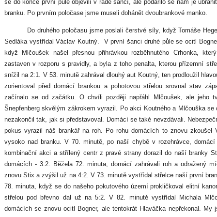
se do konce první půle objevili v řadě šancí, ale podařilo se nám je ubránit
branku. Po prvním poločase jsme museli dohánět dvoubrankové manko.
Do druhého poločasu jsme poslali čerstvé síly, když Tomáše Hege
Sedláka vystřídal Václav Koutný. V první šanci druhé půle se ocitl Bogner
když Mlčoušek našel přesnou přihrávkou rozběhnutého Crhonka, kte
zastaven v rozporu s pravidly, a byla z toho penalta, kterou přízemní stř
snížil na 2:1. V 53. minutě zahrával dlouhý aut Koutný, ten prodloužil hlav
zorientoval před domácí brankou a pohotovou střelou srovnal stav zá
začínalo se od začátku. O chvíli později napřáhl Mlčoušek, ale jeho t
Šnepfenberg skvělým zákrokem vyrazil. Po akci Koutného a Mlčouška se do
nezakončil tak, jak si představoval. Domácí se také nevzdávali. Nebezpečn
pokus vyrazil náš brankář na roh. Po rohu domácích to znovu zkoušel Vyb
vysoko nad branku. V 70. minutě, po naší chybě v rozehrávce, domácí r
kombinační akci a střílený centr z pravé strany dorazil do naší branky St
domácích - 3:2. Běžela 72. minuta, domácí zahrávali roh a odražený míč 
znovu Stix a zvýšil už na 4:2. V 73. minutě vystřídal střelce naší první b
78. minuta, když se do našeho pokutového území prokličkoval elitní kan
střelou pod břevno dal už na 5:2. V 82. minutě vystřídal Michala Mlč
domácích se znovu ocitl Bogner, ale tentokrát Hlaváčka nepřekonal. My js