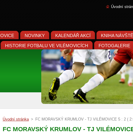
Úvodní strá
MOVICE
NOVINKY
KALENDÁŘ AKCÍ
KNIHA NÁVŠT
HISTORIE FOTBALU VE VILÉMOVICÍCH
FOTOGALERIE
Úvodní stránka
>
FC MORAVSKÝ KRUMLOV - TJ VILÉMOVICE 5 : 2 ( 2:0
FC MORAVSKÝ KRUMLOV - TJ VILÉMOVICE 5 