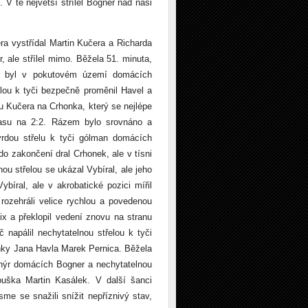
. V té největší střílel Bogner nad naši
ra vystřídal Martin Kučera a Richarda
, ale střílel mimo. Běžela 51. minuta,
rý byl v pokutovém území domácích
elou k tyči bezpečně proměnil Havel a
ou Kučera na Crhonka, který se nejlépe
pasu na 2:2. Rázem bylo srovnáno a
vrdou střelu k tyči gólman domácích
 zakončení dral Crhonek, ale v tísni
ou střelou se ukázal Vybíral, ale jeho
íral, ale v akrobatické pozici mířil
ozehráli velice rychlou a povedenou
ix a překlopil vedení znovu na stranu
napálil nechytatelnou střelou k tyči
ranky Jana Havla Marek Pernica. Běžela
onýr domácích Bogner a nechytatelnou
ouška Martin Kasálek. V další šanci
me se snažili snížit nepříznivý stav,