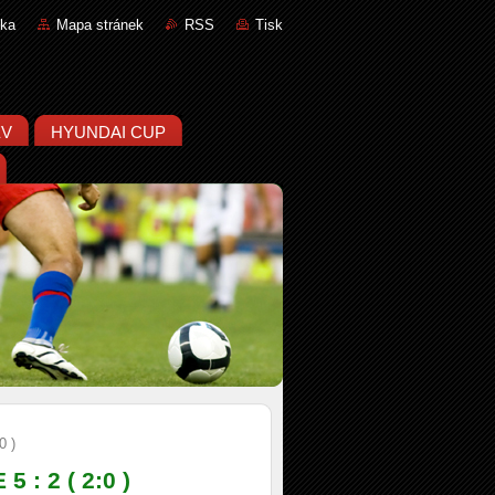
nka
Mapa stránek
RSS
Tisk
ĚV
HYUNDAI CUP
 )
: 2 ( 2:0 )