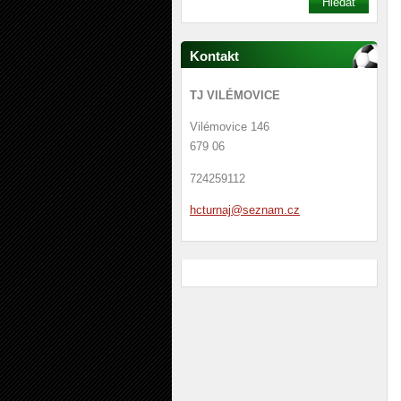
Kontakt
TJ VILÉMOVICE
Vilémovice 146
679 06
724259112
hcturnaj
@seznam.
cz