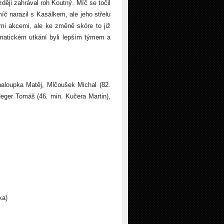
zději zahrával roh Koutný. Míč se točil
č narazil s Kasálkem, ale jeho střelu
mi akcemi, ale ke změně skóre to již
amatickém utkání byli lepším týmem a
aloupka Matěj, Mlčoušek Michal (82.
Heger Tomáš (46. min. Kučera Martin),
a)