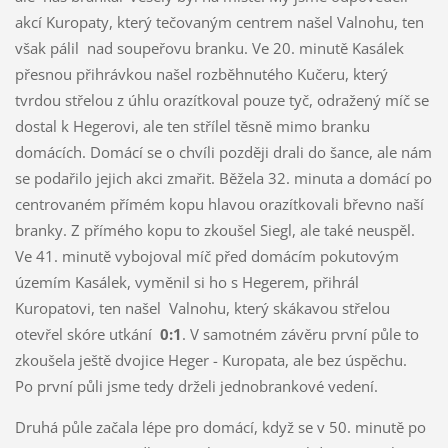
akcí Kuropaty, který tečovaným centrem našel Valnohu, ten
však pálil nad soupeřovu branku. Ve 20. minutě Kasálek
přesnou přihrávkou našel rozběhnutého Kučeru, který
tvrdou střelou z úhlu orazítkoval pouze tyč, odražený míč se
dostal k Hegerovi, ale ten střílel těsně mimo branku
domácích. Domácí se o chvíli později drali do šance, ale nám
se podařilo jejich akci zmařit. Běžela 32. minuta a domácí po
centrovaném přímém kopu hlavou orazítkovali břevno naší
branky. Z přímého kopu to zkoušel Siegl, ale také neuspěl.
Ve 41. minutě vybojoval míč před domácím pokutovým
územím Kasálek, vyměnil si ho s Hegerem, přihrál
Kuropatovi, ten našel Valnohu, který skákavou střelou
otevřel skóre utkání
0:1
. V samotném závěru první půle to
zkoušela ještě dvojice Heger - Kuropata, ale bez úspěchu.
Po první půli jsme tedy drželi jednobrankové vedení.
Druhá půle začala lépe pro domácí, když se v 50. minutě po