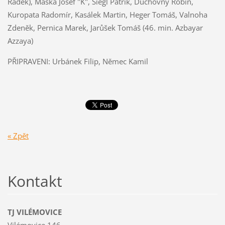
Radek), Maška Josef "K", Siegl Patrik, Duchovný Robin,
Kuropata Radomír, Kasálek Martin, Heger Tomáš, Valnoha
Zdeněk, Pernica Marek, Jarůšek Tomáš (46. min. Azbayar
Azzaya)
PŘIPRAVENI: Urbánek Filip, Němec Kamil
« Zpět
Kontakt
TJ VILÉMOVICE