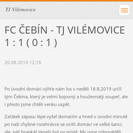
TJ Vilémovice
FC ČEBÍN - TJ VILÉMOVICE
1 : 1 ( 0 : 1 )
20.08.2019 12:18
Po úvodní domácí výhře nám los v neděli 18.8.2019 určil
tým Čebína, který je velmi bojovný a houževnatý soupeř, ale
i přesto jsme chtěli venku uspět.
Začátek zápasu lépe vyšel domácím a hned v úvodní minutě
po naší chybné rozehrávce se ocitli domácí ve velké šanci,
ale náš brankář Veselý byl na místě. My jsme odpověděli