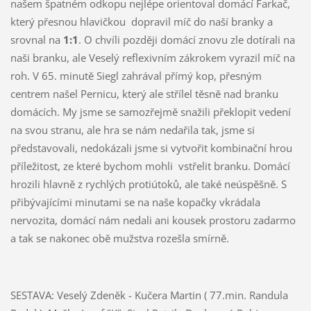
našem špatném odkopu nejlépe orientoval domácí Farkač,
který přesnou hlavičkou dopravil míč do naší branky a
srovnal na
1:1
. O chvíli později domácí znovu zle dotírali na
naši branku, ale Veselý reflexivním zákrokem vyrazil míč na
roh. V 65. minutě Siegl zahrával přímý kop, přesným
centrem našel Pernicu, který ale střílel těsně nad branku
domácích. My jsme se samozřejmě snažili překlopit vedení
na svou stranu, ale hra se nám nedařila tak, jsme si
představovali, nedokázali jsme si vytvořit kombinační hrou
příležitost, ze které bychom mohli vstřelit branku. Domácí
hrozili hlavně z rychlých protiútoků, ale také neúspěšně. S
přibývajícími minutami se na naše kopačky vkrádala
nervozita, domácí nám nedali ani kousek prostoru zadarmo
a tak se nakonec obě mužstva rozešla smírně.
SESTAVA: Veselý Zdeněk - Kučera Martin ( 77.min. Randula