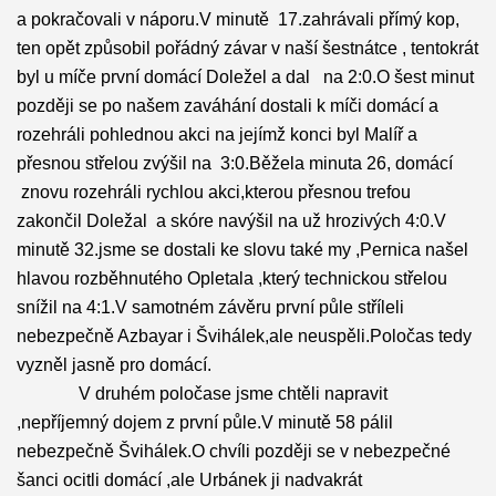
a pokračovali v náporu.V minutě 17.zahrávali přímý kop,
ten opět způsobil pořádný závar v naší šestnátce , tentokrát
byl u míče první domácí Doležel a dal na 2:0.O šest minut
později se po našem zaváhání dostali k míči domácí a
rozehráli pohlednou akci na jejímž konci byl Malíř a
přesnou střelou zvýšil na 3:0.Běžela minuta 26, domácí
znovu rozehráli rychlou akci,kterou přesnou trefou
zakončil Doležal a skóre navýšil na už hrozivých 4:0.V
minutě 32.jsme se dostali ke slovu také my ,Pernica našel
hlavou rozběhnutého Opletala ,který technickou střelou
snížil na 4:1.V samotném závěru první půle stříleli
nebezpečně Azbayar i Švihálek,ale neuspěli.Poločas tedy
vyzněl jasně pro domácí.
V druhém poločase jsme chtěli napravit
,nepříjemný dojem z první půle.V minutě 58 pálil
nebezpečně Švihálek.O chvíli později se v nebezpečné
šanci ocitli domácí ,ale Urbánek ji nadvakrát