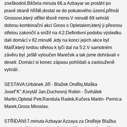
zneškodnil.Běžela minuta 66.a Azbayar se protáhl po
pravé straně hřiště,dostal se do pokutového území,přihrál
Grossovi,který střílel těsně mimo.V minutě 69 sehráli
dobrou kombinační akci Gross s Opletalem,který ji přesnou
střelou zakončil a snížil na 4:2.Definitivní podobu výsledku
dali domácí v 82.minutě ,kdy na konci jejich akce byl
Malíř,který tvrdou střelou k tyči dal na 5:2.V samotném
závěru byl ,ještě vyloučen Mareček a tak jsme dohrávali v
deseti .Domácí si konec zápasu pohlídali a zaslouženě
vyhráli .
SESTAVA:Urbánek Jiří - Blažek Ondřej,Maška
Josef"K",Korytář Jan,Duchovný Robin - Švihálek
Martin,Opletal Petr,Randula Radek,Kučera Martin- Pernica
Marek,Gross Miroslav.
STŘÍDÁNÍ:7.minuta Azbayar Azzaya za Ondřeje Blažka