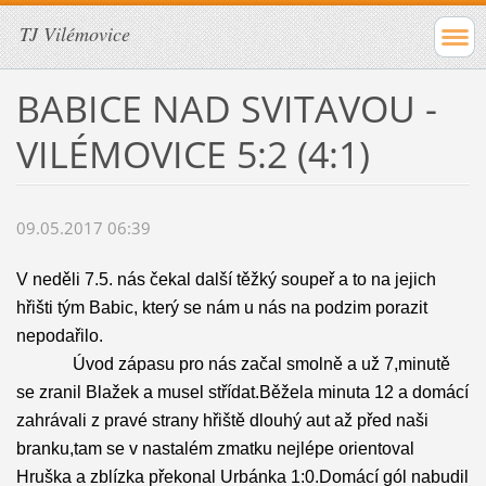
TJ Vilémovice
BABICE NAD SVITAVOU -
VILÉMOVICE 5:2 (4:1)
09.05.2017 06:39
V neděli 7.5. nás čekal další těžký soupeř a to na jejich
hřišti tým Babic, který se nám u nás na podzim porazit
nepodařilo.
Úvod zápasu pro nás začal smolně a už 7,minutě
se zranil Blažek a musel střídat.Běžela minuta 12 a domácí
zahrávali z pravé strany hřiště dlouhý aut až před naši
branku,tam se v nastalém zmatku nejlépe orientoval
Hruška a zblízka překonal Urbánka 1:0.Domácí gól nabudil