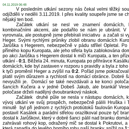
04.11.2019 06:48
V posledním utkání sezony nás čekal velmi těžký sou
odjížděli v neděli 3.11.2019. I přes kvality soupeře jsme se c
nějaký ten bod.
Začátek utkání se nesl ve znamení domácích, kte
kombinačními akcemi, ale podařilo se nám je ubránit. V
vyrovnala, ale postupně jsme přebírali iniciativu a začali si 
Heger. Svými rychlými průniky zlobil obranu domácích Kurop
Jarůška s Hegerem, nebezpečně v pádu střílel Opletal. Po 
přímého kopu Kuropata, ale jeho střela byla zablokována dom
po akci Jarůška s Hegerem dostal k míči Kuropata, a ten příze
utkání -
0:1
. Běžela 24. minuta, Kuropata po přihrávce Kasál
domácích, kde byl zastaven v rozporu s pravidly a byla z toho
k tyči proměnil Heger a zvýšil na
0:2
. Pořád jsme pokračoval
platil svým důrazem a rychlostí na domácí obránce. Dobré š
nevyužili je. Domácí se také nevzdávali a ke konci poloča
šancích Kučera a v jedné Dobeš Jakub, ale brankář Vesel
poločase drželi nadějný dvoubrankový náskok.
Začátek druhé půle se nesla v nástupu domácích, kteř
vývoj utkání ve svůj prospěch, nebezpečně pálili Hruška i 
minutě byl při jednom z rychlých protiútoků faulován Kuropat
postavil Kasálek a parádní střelou orazítkoval pouze tyč br
dostal k Jarůškovi, který v dobré šanci pálil nad branku domá
zahrávali rohový kop, odražený míč se dostal k Pokrutovi, a
která zapadla do levého horního rohu naší branky, snížil na
1