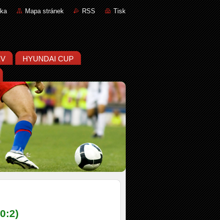
nka
Mapa stránek
RSS
Tisk
ĚV
HYUNDAI CUP
0:2)