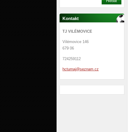
Kontakt
TJ VILÉMOVICE
Vilémovice 146
679 06
724259112
hcturnaj
@seznam.
cz