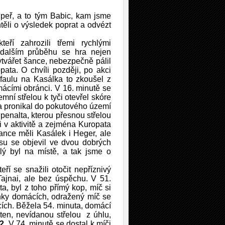
peř, a to tým Babic, kam jsme
htěli o výsledek poprat a odvézt
ří zahrozili třemi rychlými
 dalším průběhu se hra nejen
vytvářet šance, nebezpečně pálil
ata. O chvíli později, po akci
faulu na Kasálka to zkoušel z
ácími obránci. V 16. minutě se
mní střelou k tyči otevřel skóre
ka pronikal do pokutového území
 penalta, kterou přesnou střelou
i v aktivitě a zejména Kuropata
ance měli Kasálek i Heger, ale
su se objevil ve dvou dobrých
ý byl na místě, a tak jsme o
í se snažili otočit nepříznivý
Tajnai, ale bez úspěchu. V 51.
a, byl z toho přímý kop, míč si
anky domácích, odražený míč se
cích. Běžela 54. minuta, domácí
 ten, nevídanou střelou z úhlu,
:2
. V 74. minutě se dostal k míči