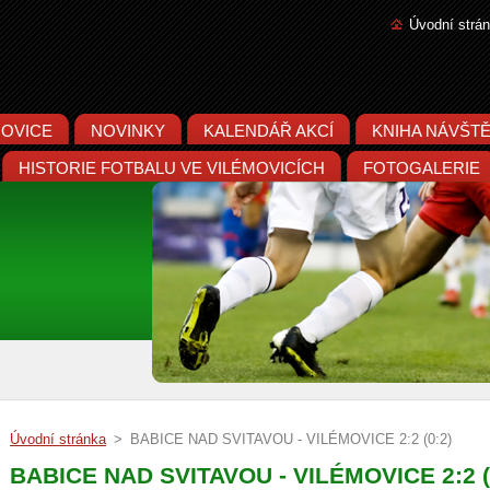
Úvodní strá
MOVICE
NOVINKY
KALENDÁŘ AKCÍ
KNIHA NÁVŠT
HISTORIE FOTBALU VE VILÉMOVICÍCH
FOTOGALERIE
Úvodní stránka
>
BABICE NAD SVITAVOU - VILÉMOVICE 2:2 (0:2)
BABICE NAD SVITAVOU - VILÉMOVICE 2:2 (